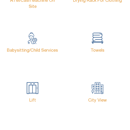
ATM/cash Machine On
Drying Rack For Clothing
Site
Babysitting/child Services
Towels
Lift
City View