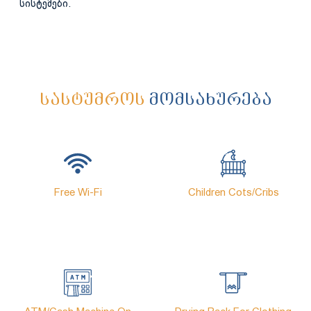
სისტემები.
ᲡᲐᲡᲢᲣᲛᲠᲝᲡ
ᲛᲝᲛᲡᲐᲮᲣᲠᲔᲑᲐ
Free Wi-Fi
Children Cots/cribs