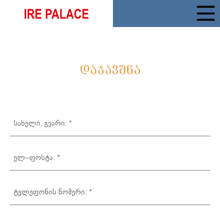
ᲓᲐᲯᲐᲕᲨᲜᲐ